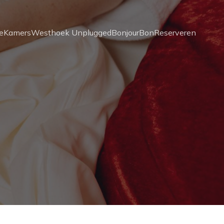
e
Kamers
Westhoek Unplugged
BonjourBon
Reserveren