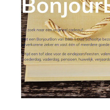
Bonjour
Op zoek naar een origineel cadeau?
Met een BonjourBon van B&B ’t Oud Schooltje bezo
uitverkorene zeker en vast één of meerdere goede
Altijd een tof idee voor de eindejaarsfeesten, valen
moederdag, vaderdag, pensioen, huwelijk, verjaar