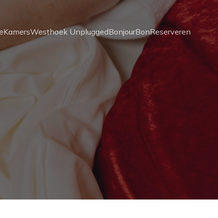
e
Kamers
Westhoek Unplugged
BonjourBon
Reserveren