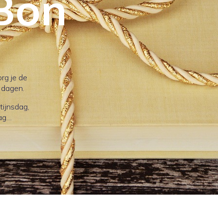
Bon
rg je de
 dagen.
tijnsdag,
dag…